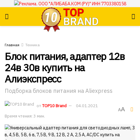
Главная
Техника
Блок питания, адаптер 12в
24в 30в купить на
Алиэкспресс
Подборка блоков питания на Aliexpress
от
TOP10 Brand
04.01.2021
A
A
Время чтения: 3 мин.