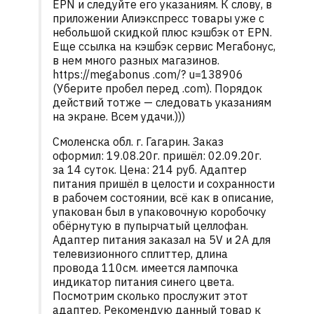
EPN и следуйте его указаниям. К слову, в
приложении Алиэкспресс товары уже с
небольшой скидкой плюс кэшбэк от EPN.
Еще ссылка на кэшбэк сервис Мегабонус,
в нем много разных магазинов.
https://megabonus .com/? u=138906
(Уберите пробел перед .соm). Порядок
действий тотже — следовать указаниям
на экране. Всем удачи.)))
Смоленска обл. г. Гагарин. Заказ
оформил: 19.08.20г. пришёл: 02.09.20г.
за 14 суток. Цена: 214 руб. Адаптер
питания пришёл в целости и сохранности
в рабочем состоянии, всё как в описание,
упакован был в упаковочную коробочку
обёрнутую в пупырчатый целлофан.
Адаптер питания заказал на 5V и 2A для
телевизионного сплиттер, длина
провода 110см. имеется лампочка
индикатор питания синего цвета.
Посмотрим сколько прослужит этот
адаптер. Рекомендую данный товар к